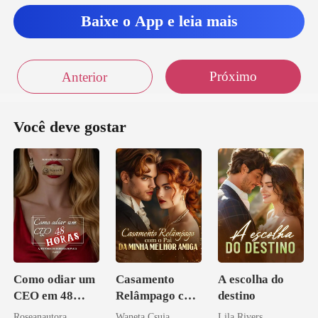
Baixe o App e leia mais
Próximo
Anterior
Você deve gostar
Como odiar um
Casamento
A escolha do
CEO em 48
Relâmpago com
destino
horas
o Pai da Minha
Roseanautora
Waneta Csuja
Lila Rivers