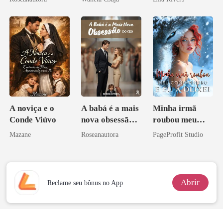
Melhor Amiga
A noviça e o
A babá é a mais
Minha irmã
Conde Viúvo
nova obsessão
roubou meu
do CEO
companheiro e
Mazane
Roseanautora
PageProfit Studio
eu a deixei
Abrir
Reclame seu bônus no App