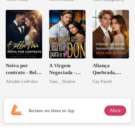
Noiva por
A Virgem
Aliança
contrato - Bella
Negociada -
Quebrada,
Mia
Uma flor para o
Segredos
Afrodite LesFolies
Yana _ Shadow
Gay Parodi
Don
Bilionários:
Veja-me Brilhar
Abrir
Reclame seu bônus no App