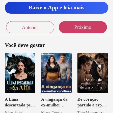
Baixe o App e leia mais
Próximo
Anterior
Você deve gostar
A Luna
A vingança da
De coração
descartada pelo
ex-mulher
partido à esposa
Alfa
curvilínea
de um bilionário
Velvet Piston
Nieves Gomez
Theo Montgomery