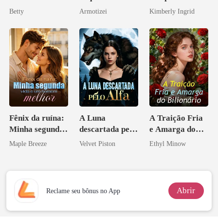
Vingança da
pelo Mafioso
do professor
Betty
Armotizei
Kimberly Ingrid
Herdeira
Psicopata :
Marcada
CONTRATO
DE SANGUE
Fênix da ruína:
A Luna
A Traição Fria
Minha segunda
descartada pelo
e Amarga do
vida e um
Alfa
Bilionário
Maple Breeze
Velvet Piston
Ethyl Minow
homem melhor
Abrir
Reclame seu bônus no App