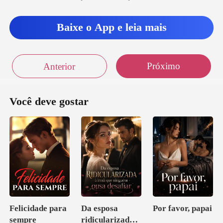
Baixe o App e leia mais
Próximo
Anterior
Você deve gostar
Felicidade para
Da esposa
Por favor, papai
sempre
ridicularizada à