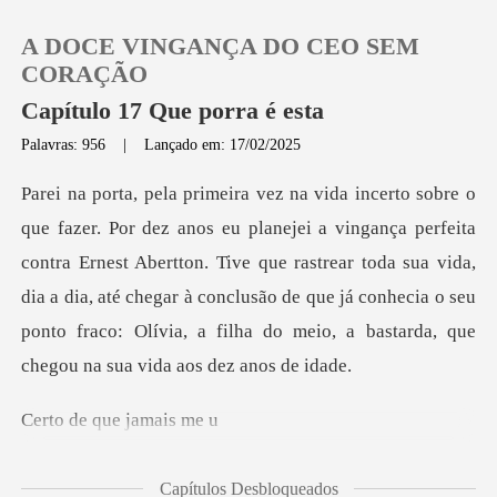
A DOCE VINGANÇA DO CEO SEM
CORAÇÃO
Capítulo 17 Que porra é esta
Palavras: 956
|
Lançado em: 17/02/2025
0
Loja
feita
contra Ernest Abertton. Tive que rastrear toda sua vida,
Histórico
dia a dia, até chegar à conclusão de que já c
Sair
que jam
Baixar App
Capítulos Desbloqueados