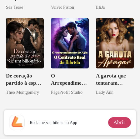
irmã que
Sea Tease
Velvet Piston
EliJa
ninguém ousa
desafiar
De coração
O
A garota que
partido à esposa
Arrependiment
tentaram
de um bilionário
o do Alfa: O
apagar
Theo Montgomery
PageProfit Studio
Lady Ann
Contrato Real
da Híbrida
Abrir
Reclame seu bônus no App