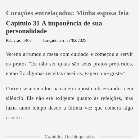
Corações entrelaçados: Minha esposa feia
Capítulo 31 A imponência de sua
personalidade
Palavras: 1402
|
Lançado em: 27/02/2025
0
Loja
s pratos "Eu não sei quais são seus pratos preferidos,
Histórico
êncio. Ele não era exigente quanto às refeições, mas
Sair
fazi
Baixar App
od
Capítulos Desbloqueados