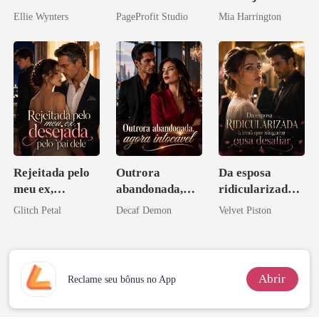
arrogante
Casei com o
Máfia
Ellie Wynters
PageProfit Studio
Mia Harrington
Bilionário
Inimigo Dele
Rejeitada pelo
Outrora
Da esposa
meu ex,
abandonada,
ridicularizada à
desejada pelo
agora intocável
irmã que
Glitch Petal
Decaf Demon
Velvet Piston
pai dele
ninguém ousa
desafiar
Abrir
Reclame seu bônus no App