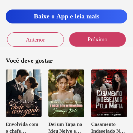
Baixe o App e leia mais
Próximo
Anterior
Você deve gostar
Envolvida com
Dei um Tapa no
Casamento
o chefe
Meu Noivo e
Indesejado Na