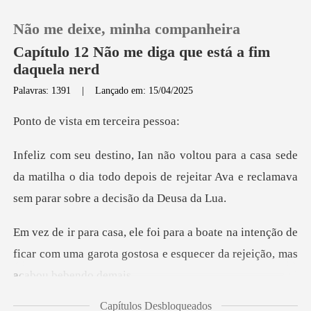
Não me deixe, minha companheira
Capítulo 12 Não me diga que está a fim
daquela nerd
Palavras: 1391
|
Lançado em: 15/04/2025
0
sta em terc
Loja
sede
da matilha o dia todo depois de rejeitar Ava e
Histórico
Sair
a intenção de
ficar com uma garota gostosa e e
Baixar App
Capítulos Desbloqueados
de