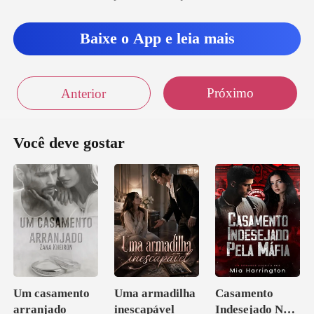
Baixe o App e leia mais
Próximo
Anterior
Você deve gostar
Um casamento
Uma armadilha
Casamento
arranjado
inescapável
Indesejado Na