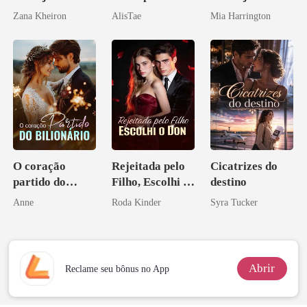
Máfia
Zana Kheiron
AlisTae
Mia Harrington
O coração
Rejeitada pelo
Cicatrizes do
partido do
Filho, Escolhi o
destino
bilionário
Don
Anne
Roda Kinder
Syra Tucker
Abrir
Reclame seu bônus no App