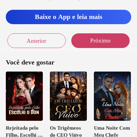
st
Baixe o App e leia mais
Próximo
Anterior
Você deve gostar
Rejeitada pelo
Os Trigêmeos
Uma Noite Com
Filho, Escolhi o
do CEO Viúvo
Meu Chefe