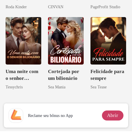
Don
Roda Kinder
CINVAN
PageProfit Studio
Uma noite com
Cortejada por
Felicidade para
o senhor
um bilionário
sempre
Bilionário
Tessychris
Sea Mania
Sea Tease
Abrir
Reclame seu bônus no App