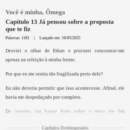
Você é minha, Ômega
Capítulo 13 Já pensou sobre a proposta
que te fiz
Palavras: 1181
|
Lançado em: 16/05/2025
0
rocurei concentrar-me
Loja
apenas
ntia tão fragili
Histórico
o acontecesse. Afinal, ele
Sair
havi
Baixar App
mesa me fez
estremecer, tirando-m
Capítulos Desbloqueados