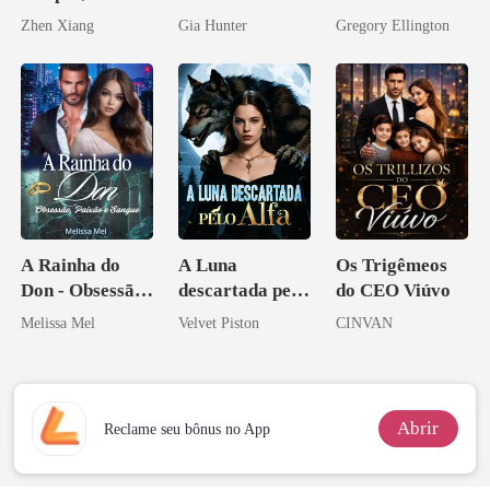
Enlouquecido
meu chefe
Zhen Xiang
Gia Hunter
Gregory Ellington
pelo
bilionário
Arrependiment
o
A Rainha do
A Luna
Os Trigêmeos
Don - Obsessão,
descartada pelo
do CEO Viúvo
Paixão e Sangue
Alfa
Melissa Mel
Velvet Piston
CINVAN
Abrir
Reclame seu bônus no App