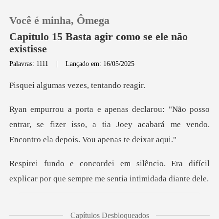
Você é minha, Ômega
Capítulo 15 Basta agir como se ele não
existisse
Palavras: 1111
|
Lançado em: 16/05/2025
0
as vezes, ten
Loja
o
entrar, se fizer isso, a tia Joey acabará me ven
Histórico
Sair
io. Era difícil
explicar por que sem
Baixar App
uma coisa er
Capítulos Desbloqueados