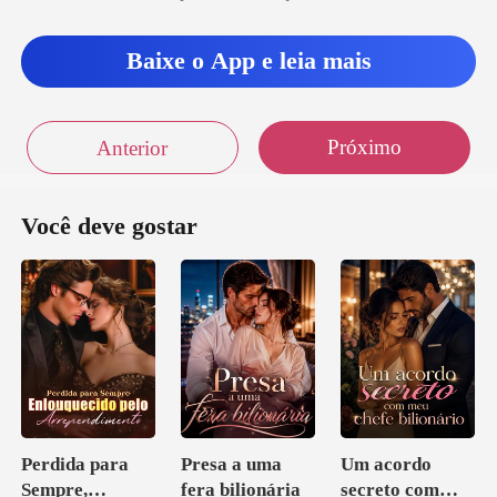
Baixe o App e leia mais
Próximo
Anterior
Você deve gostar
Perdida para
Presa a uma
Um acordo
Sempre,
fera bilionária
secreto com