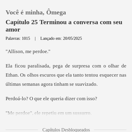
Você é minha, Ômega
Capítulo 25 Terminou a conversa com seu
amor
Palavras: 1015
|
Lançado em: 20/05/2025
0
n, me p
Loja
de
Ethan. Os olhos escuros que ela tanto tentou esq
Histórico
Sair
ue ele queria
Baixar App
ele repetiu e
rava sem r
Capítulos Desbloqueados