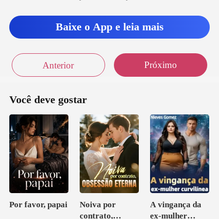
o", prosseguiu
Baixe o App e leia mais
Próximo
Anterior
Você deve gostar
Por favor, papai
Noiva por
A vingança da
contrato,
ex-mulher