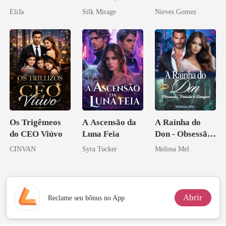
obsessão eterna
curvilínea
EliJa
Silk Mirage
Nieves Gomez
Os Trigêmeos
A Ascensão da
A Rainha do
do CEO Viúvo
Luna Feia
Don - Obsessão,
Paixão e Sangue
CINVAN
Syra Tucker
Melissa Mel
Abrir
Reclame seu bônus no App