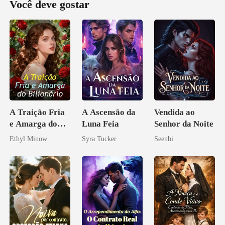
Você deve gostar
A Traição Fria
A Ascensão da
Vendida ao
e Amarga do
Luna Feia
Senhor da Noite
Bilionário
Ethyl Minow
Syra Tucker
Seenbi