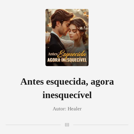
0
Loja
Histórico
Antes esquecida, agora
inesquecível
Sair
Autor:
Healer
Baixar App