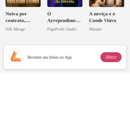
Noiva por
O
A noviça e o
contrato,
Arrependiment
Conde Viúvo
obsessão eterna
o do Alfa: O
Silk Mirage
PageProfit Studio
Mazane
Contrato Real
da Híbrida
Abrir
Reclame seu bônus no App