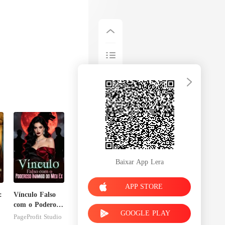
Baixar App Lera
APP STORE
:
Vínculo Falso
com o Poderoso
GOOGLE PLAY
Inimigo do Meu
PageProfit Studio
Ex