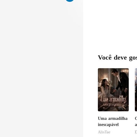
Você deve go
Uma armadilha
O
inescapável
a
a
AlisTae
D