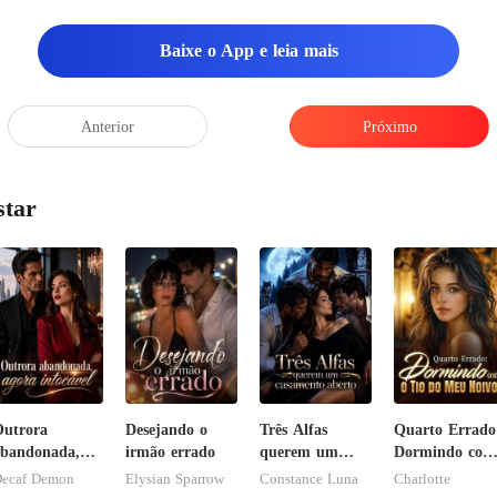
Baixe o App e leia mais
Anterior
Próximo
star
utrora
Desejando o
Três Alfas
Quarto Errado
bandonada,
irmão errado
querem um
Dormindo com
gora intocável
casamento
o Tio do Meu
ecaf Demon
Elysian Sparrow
Constance Luna
Charlotte
aberto
Noivo