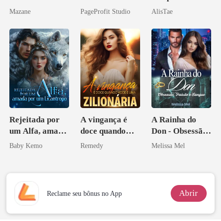
Sua Bolsa de
irmão de meu
Mazane
PageProfit Studio
AlisTae
Sangue
namorado?!
Rejeitada por
A vingança é
A Rainha do
um Alfa, amada
doce quando
Don - Obsessão,
por um
você é uma
Paixão e Sangue
Baby Kemo
Remedy
Melissa Mel
Licantropo
zilionária
Abrir
Reclame seu bônus no App