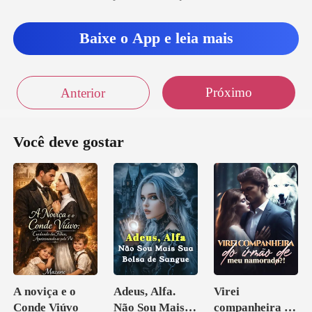
Baixe o App e leia mais
Próximo
Anterior
Você deve gostar
A noviça e o
Adeus, Alfa.
Virei
Conde Viúvo
Não Sou Mais
companheira do