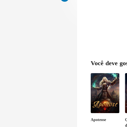
Você deve go
Apoteose
Q
d