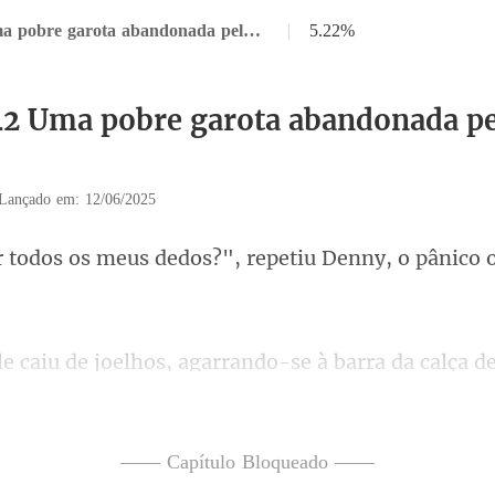
Capítulo 42 Uma pobre garota abandonada pela sua família
|
5.22%
42 Uma pobre garota abandonada pe
Lançado em: 12/06/2025
dedos?", repetiu Denny, o pân
rago que encontrava sua última tábua de salvação
or! Eu estava
—— Capítulo Bloqueado ——