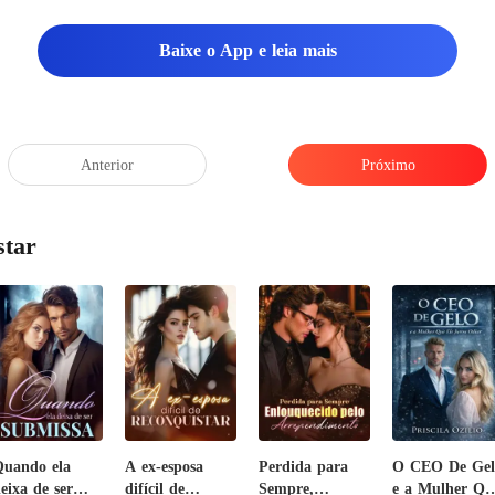
Baixe o App e leia mais
Anterior
Próximo
star
uando ela
A ex-esposa
Perdida para
O CEO De Gel
eixa de ser
difícil de
Sempre,
e a Mulher Qu