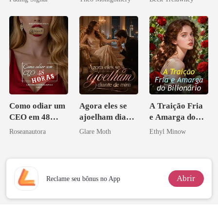
inimigo do ex
Como odiar um
Agora eles se
A Traição Fria
CEO em 48
ajoelham diante
e Amarga do
horas
de mim
Bilionário
Roseanautora
Glare Moth
Ethyl Minow
Abrir
Reclame seu bônus no App