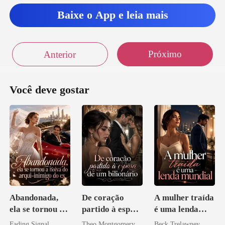
Baixe o App e leia mais
Próximo
Anterior
Você deve gostar
Abandonada,
De coração
A mulher traída
ela se tornou a
partido à esposa
é uma lenda
noiva do arqui-
de um bilionário
mundial
Fading Signal
Theo Montgomery
Beck Trelawney