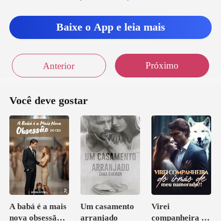
Baixe o App e leia mais
Próximo
Anterior
Você deve gostar
A babá é a mais
Um casamento
Virei
nova obsessão
arranjado
companheira do