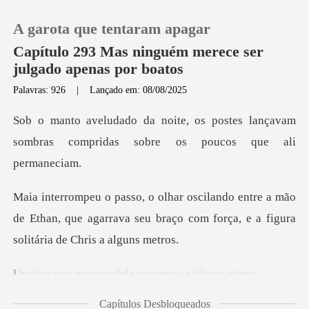
A garota que tentaram apagar
Capítulo 293 Mas ninguém merece ser
julgado apenas por boatos
Palavras: 926
|
Lançado em: 08/08/2025
0
postes lançavam
Loja
sombras compridas s
Histórico
a mão
de Ethan, que agarrava seu braço com força
Sair
Baixar App
rro dela rompeu
Capítulos Desbloqueados
edo, Ethan p