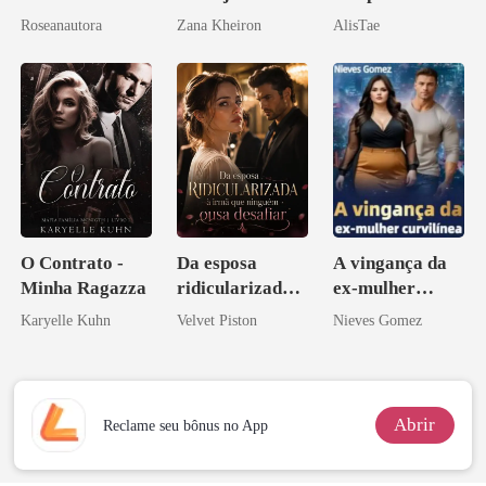
do CEO
irmão de meu
Roseanautora
Zana Kheiron
AlisTae
namorado?!
O Contrato -
Da esposa
A vingança da
Minha Ragazza
ridicularizada à
ex-mulher
irmã que
curvilínea
Karyelle Kuhn
Velvet Piston
Nieves Gomez
ninguém ousa
desafiar
Abrir
Reclame seu bônus no App