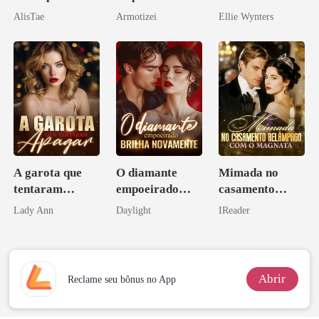
pelo Mafioso
arrogante
AlisTae
Armotizei
Ellie Wynters
Psicopata :
CONTRATO
DE SANGUE
A garota que
O diamante
Mimada no
tentaram
empoeirado
casamento
apagar
brilha
relâmpago com
Lady Ann
Daylight
IReader
novamente
o magnata
Abrir
Reclame seu bônus no App