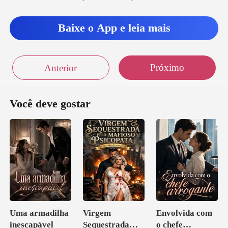
Baixe o App e leia mais
Próximo
Anterior
Você deve gostar
Uma armadilha
Virgem
Envolvida com
inescapável
Sequestrada
o chefe