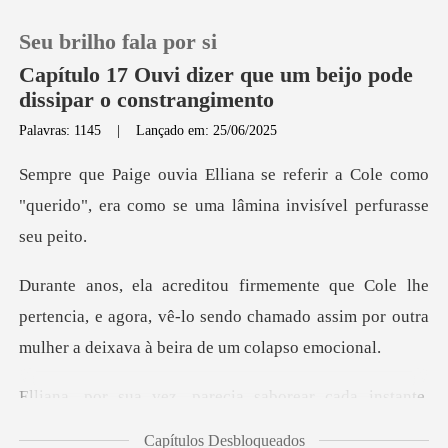
Seu brilho fala por si
Capítulo 17 Ouvi dizer que um beijo pode
dissipar o constrangimento
Palavras: 1145
|
Lançado em: 25/06/2025
0
r a Cole como
Loja
"querido", era como se uma
Histórico
pertencia, e agora, vê-lo sendo chamado assim por ou
Sair
Baixar App
parecia saborear cada
Capítulos Desbloqueados