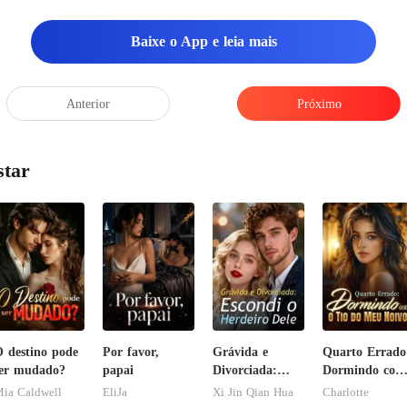
Baixe o App e leia mais
Anterior
Próximo
star
 destino pode
Por favor,
Grávida e
Quarto Errado
er mudado?
papai
Divorciada:
Dormindo com
Escondi o
o Tio do Meu
ia Caldwell
EliJa
Xi Jin Qian Hua
Charlotte
Herdeiro Dele
Noivo