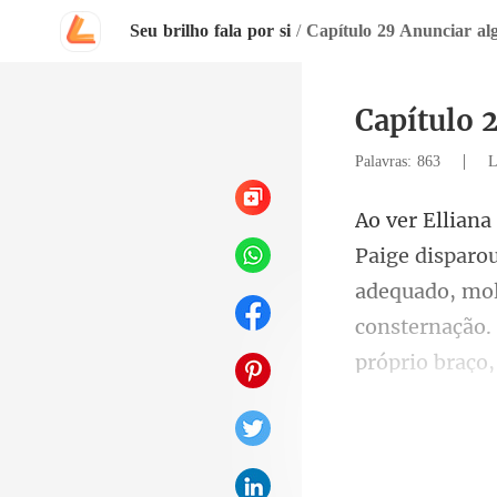
Seu brilho fala por si
/
Capítulo 29 Anunciar al
Capítulo 
|
Palavras: 863
L
adequado, mol
const