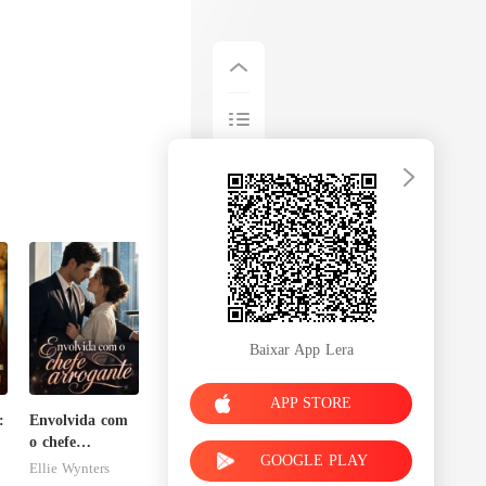
Baixar App Lera
APP STORE
:
Envolvida com
o chefe
GOOGLE PLAY
arrogante
Ellie Wynters