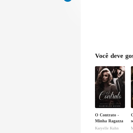
Você deve go
O Contrato -
O
Minha Ragazza
s
Karyelle Kuhn
M