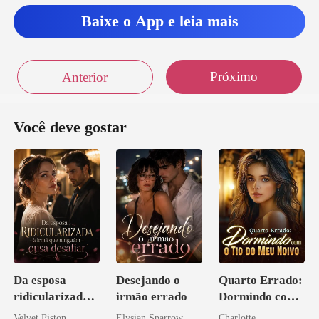
Baixe o App e leia mais
Próximo
Anterior
Você deve gostar
Da esposa
Desejando o
Quarto Errado:
ridicularizada à
irmão errado
Dormindo com
irmã que
o Tio do Meu
Velvet Piston
Elysian Sparrow
Charlotte