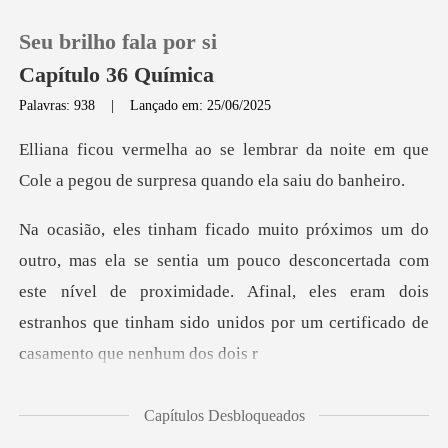
Seu brilho fala por si
Capítulo 36 Química
Palavras: 938
|
Lançado em: 25/06/2025
0
r da noite em que
Cole a pegou de s
Loja
pouco desconcertada com
Histórico
este nível de proximidade. Afinal, eles eram dois
Sair
estran
Baixar App
Capítulos Desbloqueados