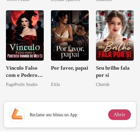
ninguém ousa
Noivo
desafiar
Vínculo Falso
Por favor, papai
Seu brilho fala
com o Poderoso
por si
Inimigo do Meu
PageProfit Studio
EliJa
Cherish
Ex
Abrir
Reclame seu bônus no App