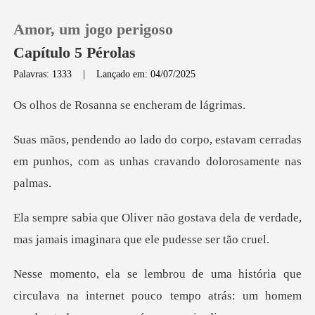
Amor, um jogo perigoso
Capítulo 5 Pérolas
Palavras: 1333
|
Lançado em: 04/07/2025
0
anna se enchera
estavam cerradas
Loja
em punhos, com as unh
Histórico
ava dela de verdade,
Sair
mas jamais imag
Baixar App
uco tempo atrás: um homem