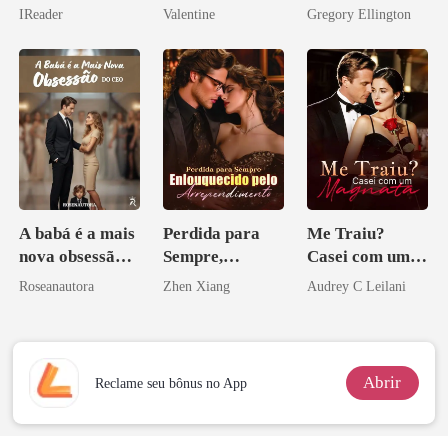
relâmpago com
inesperada da
meu chefe
IReader
Valentine
Gregory Ellington
o magnata
minha ex-
bilionário
esposa
A babá é a mais
Perdida para
Me Traiu?
nova obsessão
Sempre,
Casei com um
do CEO
Enlouquecido
Magnata
Roseanautora
Zhen Xiang
Audrey C Leilani
pelo
Arrependiment
o
Abrir
Reclame seu bônus no App