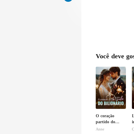
Você deve go
O coração
L
partido do
i
bilionário
r
Anne
C
i