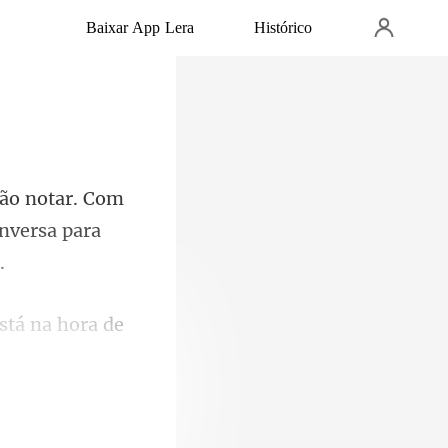
Baixar App Lera
Histórico
r. Com
onve
stá na hora de