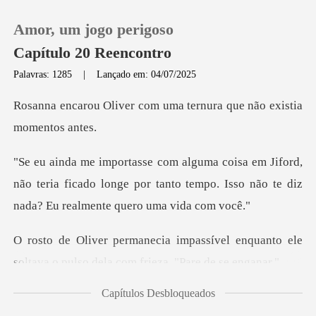
Amor, um jogo perigoso
Capítulo 20 Reencontro
Palavras: 1285
|
Lançado em: 04/07/2025
0
com uma ternura que não
Loja
rd,
não teria ficado longe por tanto tempo. Isso nã
Histórico
Sair
ível enquanto ele
soltava o pulso d
Baixar App
Capítulos Desbloqueados
ão