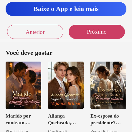
Baixe o App e leia mais
Próximo
Anterior
Você deve gostar
Marido por
Aliança
Ex-esposa do
contrato,
Quebrada,
presidente?
amante de
Segredos
Preciosa
Plastic Thorn
Gay Parodi
Rusted Rainbow