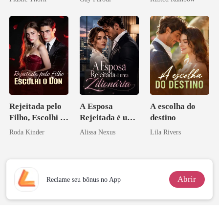
coração
Bilionários:
princesa de uma
Veja-me Brilhar
família
mafiosa!
Rejeitada pelo
A Esposa
A escolha do
Filho, Escolhi o
Rejeitada é uma
destino
Don
Zilionária
Roda Kinder
Alissa Nexus
Lila Rivers
Abrir
Reclame seu bônus no App