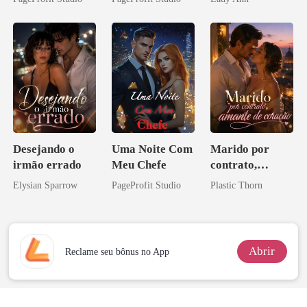
Sangue
Desejando o
Uma Noite Com
Marido por
irmão errado
Meu Chefe
contrato,
amante de
Elysian Sparrow
PageProfit Studio
Plastic Thorn
coração
Abrir
Reclame seu bônus no App