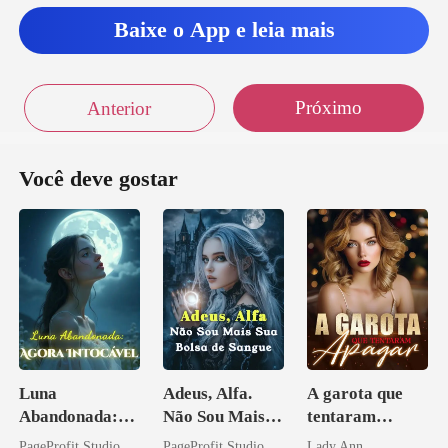
Baixe o App e leia mais
Próximo
Anterior
Você deve gostar
Luna
Adeus, Alfa.
A garota que
Abandonada:
Não Sou Mais
tentaram
Agora Intocável
Sua Bolsa de
apagar
PageProfit Studio
PageProfit Studio
Lady Ann