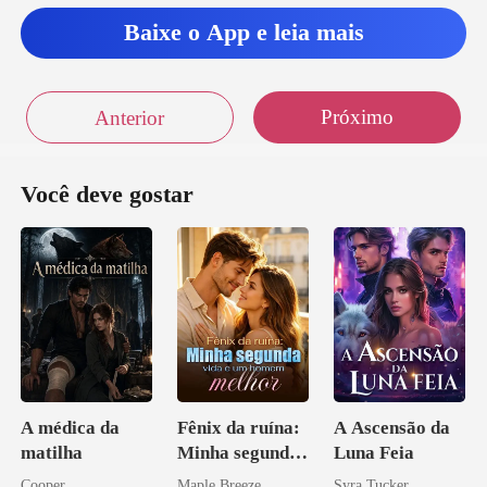
Baixe o App e leia mais
Próximo
Anterior
Você deve gostar
A médica da
Fênix da ruína:
A Ascensão da
matilha
Minha segunda
Luna Feia
vida e um
Cooper
Maple Breeze
Syra Tucker