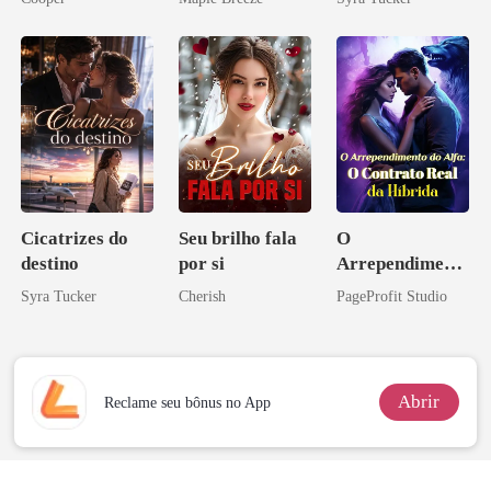
homem melhor
Cicatrizes do
Seu brilho fala
O
destino
por si
Arrependiment
o do Alfa: O
Syra Tucker
Cherish
PageProfit Studio
Contrato Real
da Híbrida
Abrir
Reclame seu bônus no App