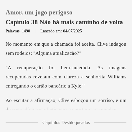
Amor, um jogo perigoso
Capítulo 38 Não há mais caminho de volta
Palavras: 1490
|
Lançado em: 04/07/2025
0
oi aceita, Clive indagou
sem
Loja
recuperadas revelam com clareza a senhorita
Histórico
Sair
um sorriso, e um
discreto alívio se
Baixar App
Capítulos Desbloqueados
qu