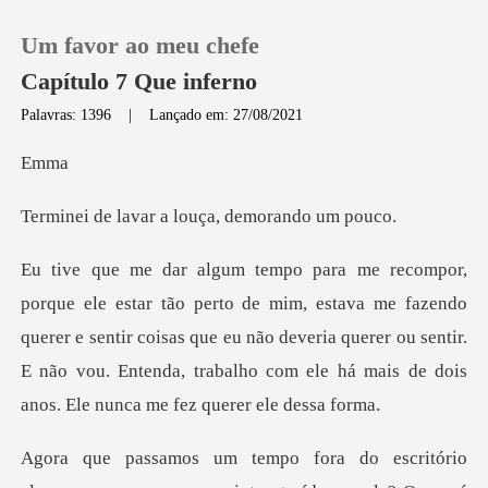
Um favor ao meu chefe
Capítulo 7 Que inferno
Palavras: 1396
|
Lançado em: 27/08/2021
0
m
ar a louça, dem
Loja
Histórico
ava me fazendo
querer e sentir coisas que eu não deveria querer ou sentir.
Sair
E não vou. E
Baixar App
critório