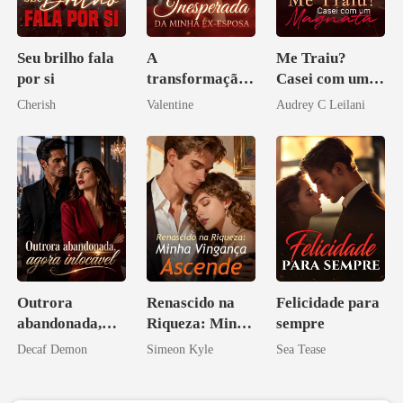
Seu brilho fala
A
Me Traiu?
por si
transformação
Casei com um
inesperada da
Magnata
Cherish
Valentine
Audrey C Leilani
minha ex-
esposa
Outrora
Renascido na
Felicidade para
abandonada,
Riqueza: Minha
sempre
agora intocável
Vingança
Decaf Demon
Simeon Kyle
Sea Tease
Ascende