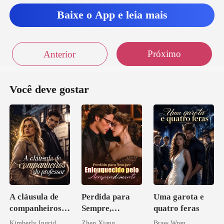
empo olhando
Baixe o App e leia mais
Próximo
Anterior
Você deve gostar
A cláusula de
Perdida para
Uma garota e
companheiros
Sempre,
quatro feras
do professor
Enlouquecido
Kimberly Ingrid
Zhen Xiang
Brass Wren