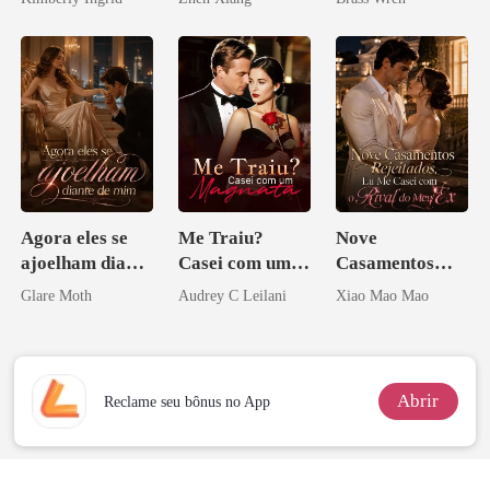
pelo
Arrependiment
o
Agora eles se
Me Traiu?
Nove
ajoelham diante
Casei com um
Casamentos
de mim
Magnata
Rejeitados, Eu
Glare Moth
Audrey C Leilani
Xiao Mao Mao
Me Casei com o
Rival do Meu
Ex
Abrir
Reclame seu bônus no App