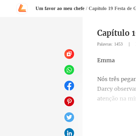
Um favor ao meu chefe
/
Capítulo 19 Festa de G
Capítulo 1
|
Palavras: 1453
m
y observ
atenção na mi