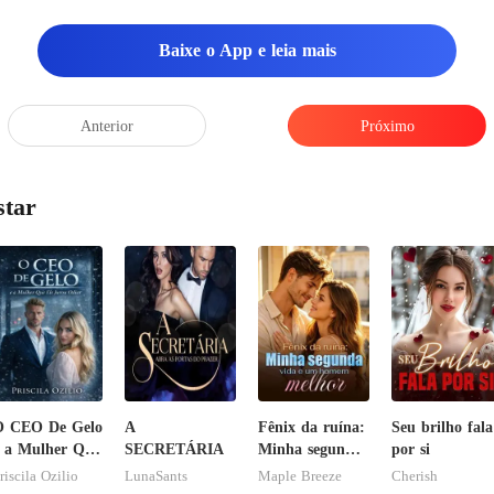
Baixe o App e leia mais
Anterior
Próximo
star
O CEO De Gelo
A
Fênix da ruína:
Seu brilho fala
 a Mulher Que
SECRETÁRIA
Minha segunda
por si
le Jurou
vida e um
riscila Ozilio
LunaSants
Maple Breeze
Cherish
diar
homem melhor