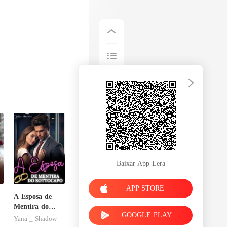
Baixar App Lera
APP STORE
A Esposa de
Mentira do
GOOGLE PLAY
Sottocapo
Yana _ Shadow