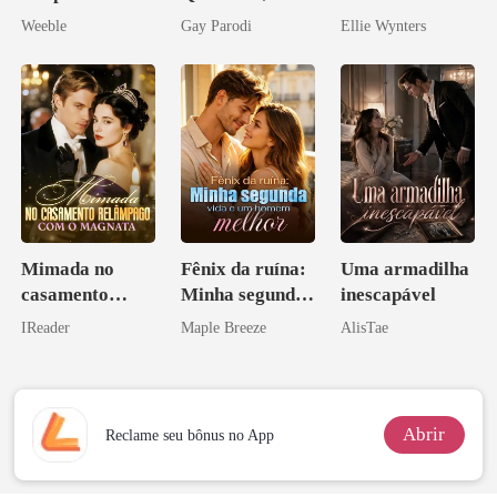
meu chefe
Segredos
arrogante
Weeble
Gay Parodi
Ellie Wynters
Bilionários:
Veja-me Brilhar
Mimada no
Fênix da ruína:
Uma armadilha
casamento
Minha segunda
inescapável
relâmpago com
vida e um
IReader
Maple Breeze
AlisTae
o magnata
homem melhor
Abrir
Reclame seu bônus no App