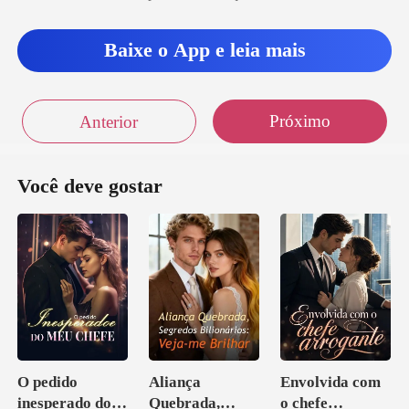
Baixe o App e leia mais
Próximo
Anterior
Você deve gostar
O pedido
Aliança
Envolvida com
inesperado do
Quebrada,
o chefe