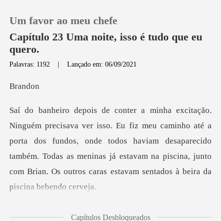
Um favor ao meu chefe
Capítulo 23 Uma noite, isso é tudo que eu
quero.
Palavras: 1192
|
Lançado em: 06/09/2021
0
an
Loja
ho até a
Histórico
porta dos fundos, onde todos haviam desaparecido
também. Todas as meninas já estavam na
Sair
Baixar App
o os que estavam
Capítulos Desbloqueados