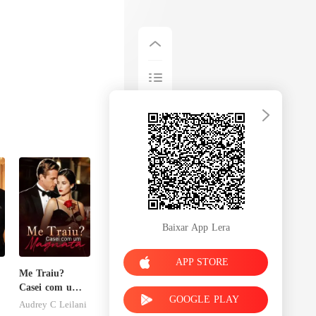
Baixar App Lera
APP STORE
Me Traiu?
Casei com um
GOOGLE PLAY
Magnata
Audrey C Leilani