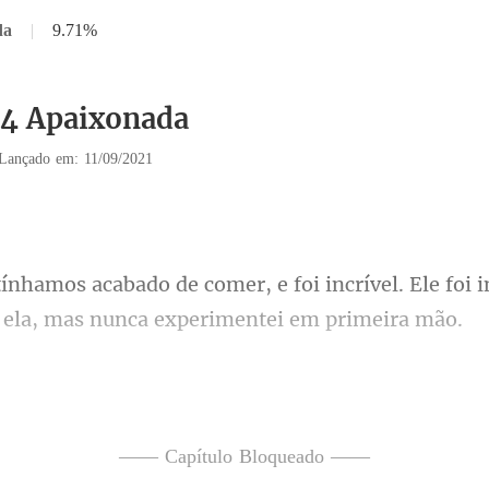
da
|
9.71%
34 Apaixonada
Lançado em: 11/09/2021
incrível. Ele foi 
omeçar o filme
seguisse, o q
—— Capítulo Bloqueado ——