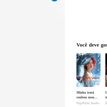
nos levou par
Você deve go
Minha irmã
roubou meu
i
companheiro e
n
PageProfit Studio
É
eu a deixei