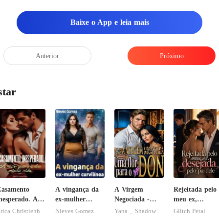
a mais pe
Baixe o App e leia mais
Anterior
Próximo
star
Casamento
A vingança da
A Virgem
Rejeitada pelo
nesperado. A
ex-mulher
Negociada -
meu ex,
oite que
curvilínea
Uma flor para
desejada pelo
rica Christiehh
Nieves Gomez
Yana _ Shadow
Glitch Petal
mudou minha
o Don
pai dele