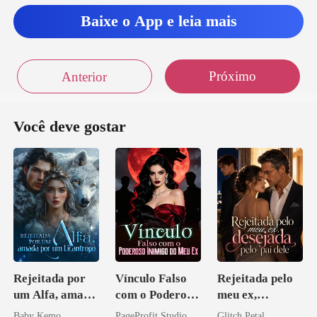
Baixe o App e leia mais
Próximo
Anterior
Você deve gostar
Rejeitada por
Vínculo Falso
Rejeitada pelo
um Alfa, amada
com o Poderoso
meu ex,
por um
Inimigo do Meu
desejada pelo
Baby Kemo
PageProfit Studio
Glitch Petal