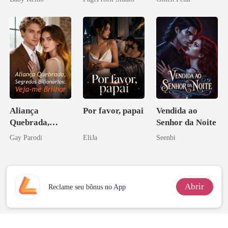
Licantropo
Ex
pai dele
Aliança
Por favor, papai
Vendida ao
Quebrada,
Senhor da Noite
Segredos
Gay Parodi
EliJa
Seenbi
Bilionários:
Veja-me Brilhar
Abrir
Reclame seu bônus no App