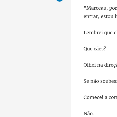
entrar, e
cã
ã