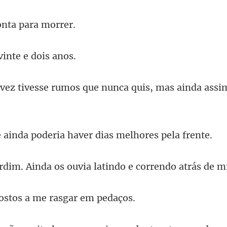
nta pa
vinte e
umos que nunca quis, mas ai
poderia haver dias
inda os ouvia latindo
stos a me rasg