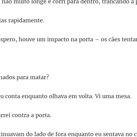
longe e corri para den
las ra
e um impacto na porta –
inados
a enquanto olhava e
rrei con
e fora enquanto eu sentava no 