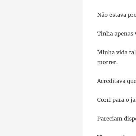
pro
as 