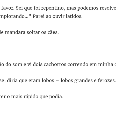
, mas podemos resolve
le mandara so
e vi dois cachorros co
a que eram lobos – lo
rer o mais rá