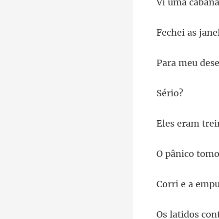
jane
ri
tre
mpu