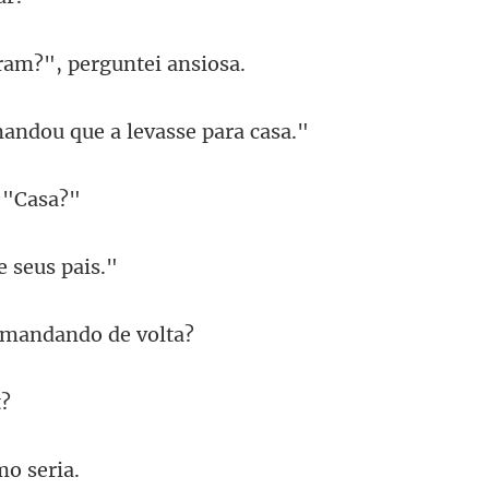
ram?", pergu
ndou que a lev
e se
mandan
mo