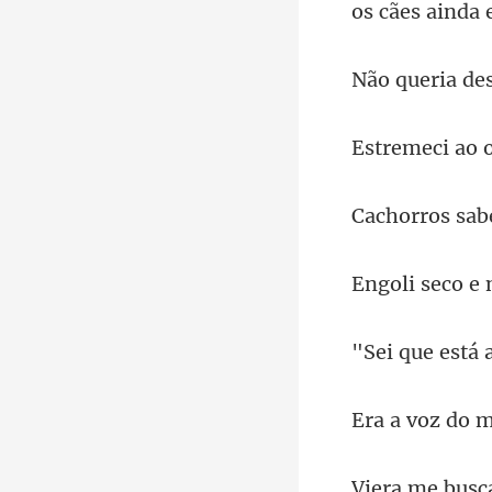
os cães ai
o
os sab
co e
está 
oz do 
me b