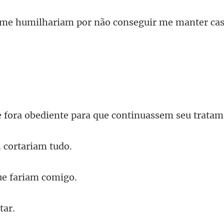
ilhariam por não cons
ediente para que conti
 cort
e fari