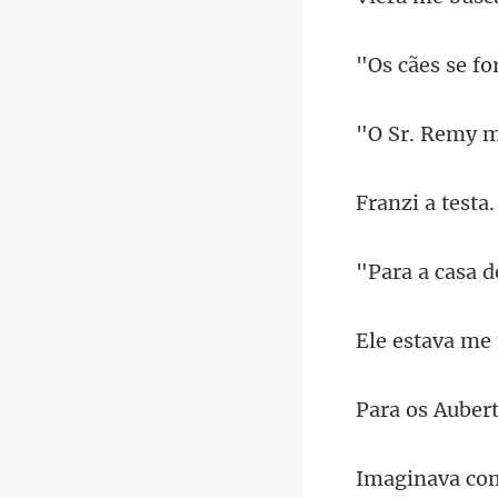
o
a testa
asa d
me 
os Au
va co