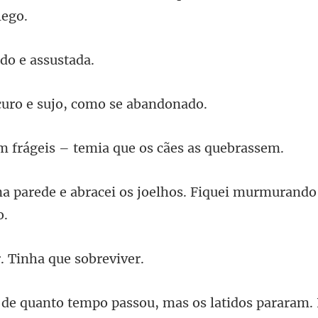
do e
uro e sujo, com
geis – temia que os
ei os joelhos. Fiquei murmura
. Tinha q
os latidos pararam.