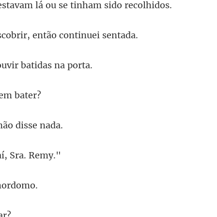
obrir, então co
uvir batid
e
 não
aí,
m