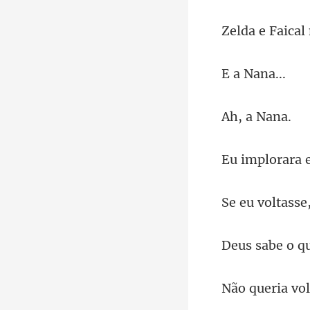
Na
a
asse,
o qu
eria v