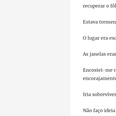
emen
ver