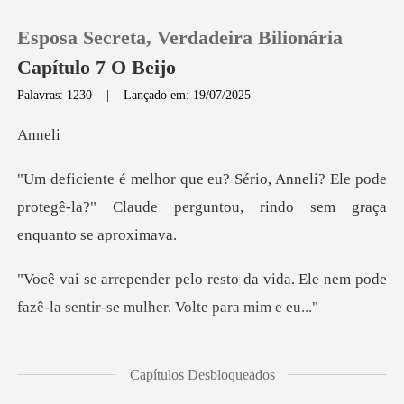
Esposa Secreta, Verdadeira Bilionária
Capítulo 7 O Beijo
Palavras: 1230
|
Lançado em: 19/07/2025
0
ne
eli? Ele pode
Loja
protegê-la?" Claude pergunto
Histórico
da vida. Ele nem pode
Sair
fazê-la senti
Baixar App
"Eu disse que meu marido não me faz sentir mulher? Ou
Capítulos Desbloqueados
quer ouvir histórias sobre nossa consumação?"