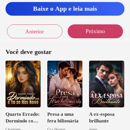
Baixe o App e leia mais
Próximo
Anterior
Você deve gostar
Quarto Errado:
Presa a uma
A ex-esposa
Dormindo com
fera bilionária
brilhante
o Tio do Meu
Charlotte
Gia Hunter
Janie