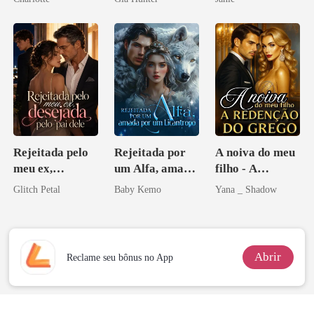
Noivo
Rejeitada pelo
Rejeitada por
A noiva do meu
meu ex,
um Alfa, amada
filho - A
desejada pelo
por um
Redenção do
Glitch Petal
Baby Kemo
Yana _ Shadow
pai dele
Licantropo
grego
Abrir
Reclame seu bônus no App