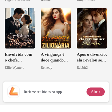
Perder Sua
o magnata
Verdadeira
Companheira
Envolvida com
A vingança é
Após o divórcio,
o chefe
doce quando
ela revelou ser
arrogante
você é uma
bilionária
Ellie Wynters
Remedy
Rabbit2
zilionária
Abrir
Reclame seu bônus no App