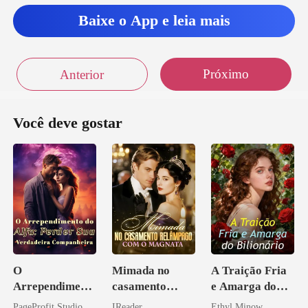
Baixe o App e leia mais
não parece
Próximo
Anterior
Você deve gostar
O
Mimada no
A Traição Fria
Arrependiment
casamento
e Amarga do
o do Alfa:
relâmpago com
Bilionário
PageProfit Studio
IReader
Ethyl Minow