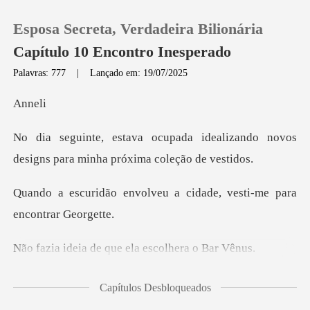
Esposa Secreta, Verdadeira Bilionária
Capítulo 10 Encontro Inesperado
Palavras: 777
|
Lançado em: 19/07/2025
0
ne
idealizando novos
Loja
designs para m
Histórico
veu a cidade, vesti-me p
Sair
de que ela escol
Baixar App
no local. Suspirei ao
Capítulos Desbloqueados