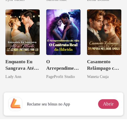
Enquanto Eu
O
Casamento
Sangrava Até a
Arrependiment
Relâmpago com
Morte, Ele
o do Alfa: O
o Pai da Minha
Lady Ann
PageProfit Studio
Waneta Csuja
Acendia
Contrato Real
Melhor Amiga
Lanternas Para
da Híbrida
Ela
Abrir
Reclame seu bônus no App