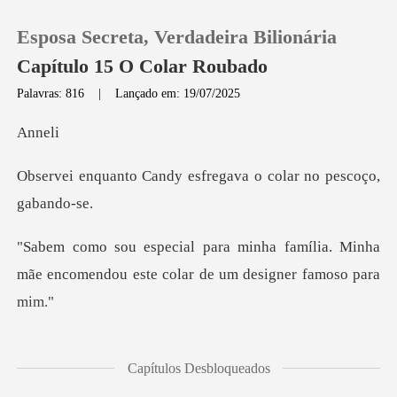
Esposa Secreta, Verdadeira Bilionária
Capítulo 15 O Colar Roubado
Palavras: 816
|
Lançado em: 19/07/2025
0
ne
dy esfregava o colar
Loja
Histórico
família. Minha
mãe encomendou este c
Sair
Baixar App
mb
Capítulos Desbloqueados
ar