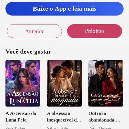
Baixe o App e leia mais
ei encantado com seu colar
Próximo
Anterior
ito sortuda por t
Você deve gostar
A Ascensão da
A obsessão
Outrora
Luna Feia
inesquecível do
abandonada,
magnata
agora intocável
Syra Tucker
Saffron Hale
Decaf Demon