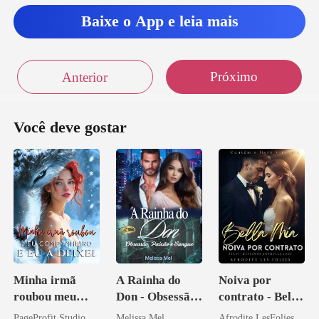
Baixe o App e leia mais
Próximo
Anterior
Você deve gostar
Minha irmã
A Rainha do
Noiva por
roubou meu
Don - Obsessão,
contrato - Bella
companheiro e
Paixão e Sangue
Mia
PageProfit Studio
Melissa Mel
Afrodite LesFolies