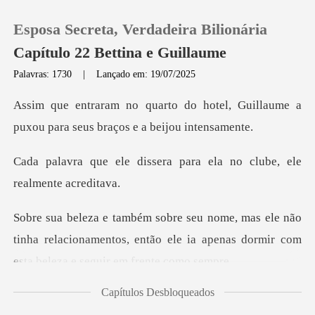
Esposa Secreta, Verdadeira Bilionária
Capítulo 22 Bettina e Guillaume
Palavras: 1730
|
Lançado em: 19/07/2025
0
hotel, Guillaume a
puxou para se
Loja
sera para ela no clube,
Histórico
não
Sair
tinha relacionamentos, então ele ia apenas dor
Baixar App
Capítulos Desbloqueados
o as