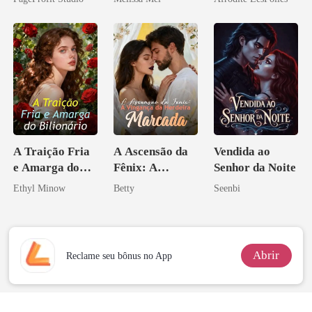
eu a deixei
A Traição Fria
A Ascensão da
Vendida ao
e Amarga do
Fênix: A
Senhor da Noite
Bilionário
Vingança da
Ethyl Minow
Betty
Seenbi
Herdeira
Marcada
Abrir
Reclame seu bônus no App