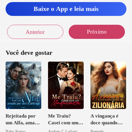
Baixe o App e leia mais
Próximo
Anterior
Você deve gostar
Rejeitada por
Me Traiu?
A vingança é
um Alfa, amada
Casei com um
doce quando
por um
Magnata
você é uma
Baby Kemo
Audrey C Leilani
Remedy