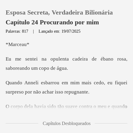
Esposa Secreta, Verdadeira Bilionária
Capítulo 24 Procurando por mim
Palavras: 817
|
Lançado em: 19/07/2025
0
rce
cadeira de ébano rosa,
Loja
sa
Histórico
mais cedo, eu fiquei
surpreso
Sair
ntra o meu e quando
Baixar App
eu disse a ela p
Capítulos Desbloqueados
brar do forte de