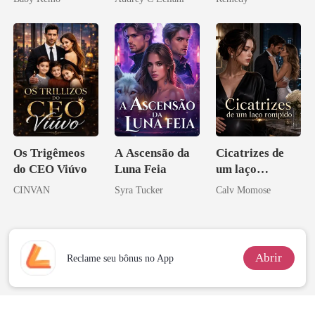
Licantropo
zilionária
Os Trigêmeos
A Ascensão da
Cicatrizes de
do CEO Viúvo
Luna Feia
um laço
rompido
CINVAN
Syra Tucker
Calv Momose
Abrir
Reclame seu bônus no App