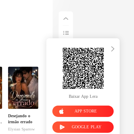
Baixar App Lera
APP STORE
Desejando o
m
irmão errado
GOOGLE PLAY
a
Elysian Sparrow