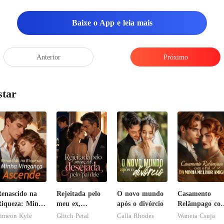
Baixe o App e leia mais
Anterior
Próximo
star
enascido na
Rejeitada pelo
O novo mundo
Casamento
iqueza: Minha
meu ex,
após o divórcio
Relâmpago co
ingança
desejada pelo
o Pai da Minh
imeon Kyle
Glitch Petal
Calla Rhodes
Waneta Csuja
scende
pai dele
Melhor Amiga