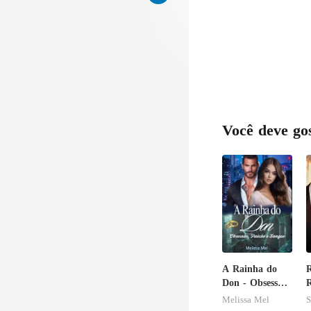
Você deve go
A Rainha do
R
Don - Obsessão,
R
Paixão e
V
Melissa Mel
S
Sangue
A