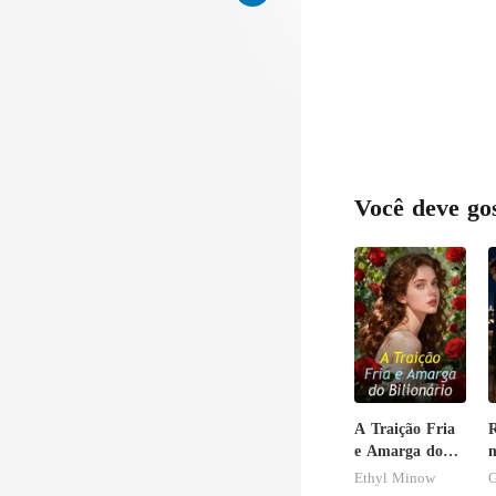
Você deve go
A Traição Fria
R
e Amarga do
m
Bilionário
d
Ethyl Minow
G
p