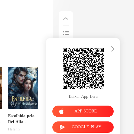
Baixar App Lera
APP STORE
Escolhida pelo
a
Rei Alfa
GOOGLE PLAY
Amaldiçoado
Helenn