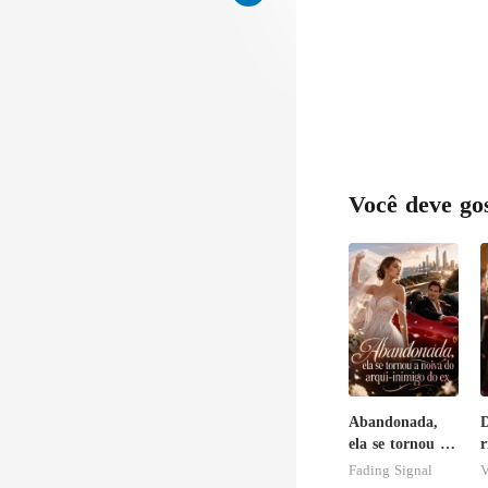
Você deve go
Abandonada,
D
ela se tornou a
r
noiva do arqui-
i
Fading Signal
V
inimigo do ex
n