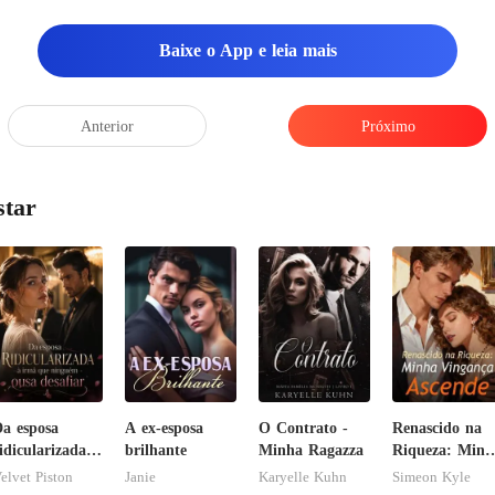
Baixe o App e leia mais
Anterior
Próximo
star
a esposa
A ex-esposa
O Contrato -
Renascido na
idicularizada à
brilhante
Minha Ragazza
Riqueza: Minh
rmã que
Vingança
elvet Piston
Janie
Karyelle Kuhn
Simeon Kyle
inguém ousa
Ascende