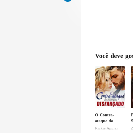
Você deve go
O Contra-
P
ataque do
S
Bilionário
E
Rickie Appiah
Z
Disfarçado
p