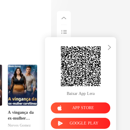
Baixar App Lera
APP STORE
A vingança da
ex-mulher
GOOGLE PLAY
curvilínea
Nieves Gomez