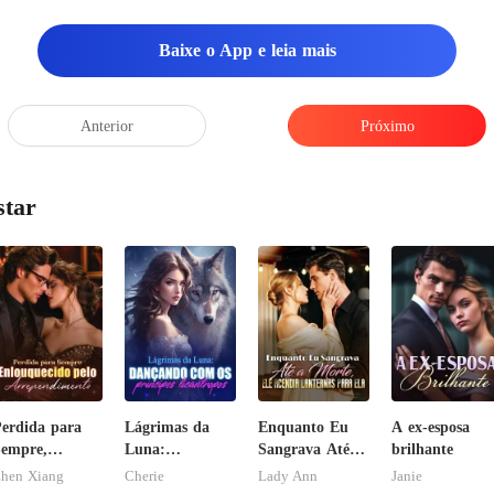
Baixe o App e leia mais
Anterior
Próximo
star
erdida para
Lágrimas da
Enquanto Eu
A ex-esposa
empre,
Luna:
Sangrava Até a
brilhante
nlouquecido
Dançando com
Morte, Ele
hen Xiang
Cherie
Lady Ann
Janie
elo
os príncipes
Acendia