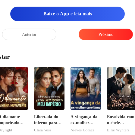
Baixe o App e leia mais
Anterior
Próximo
star
 diamante
Libertada do
A vingança da
Envolvida com
mpoeirado
inferno para
ex-mulher
o chefe
rilha
reivindicar meu
curvilínea
arrogante
aylight
Clara Voss
Nieves Gomez
Ellie Wynters
novamente
império