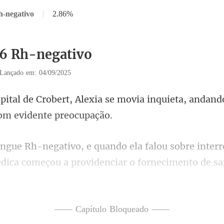
h-negativo
|
2.86%
16 Rh-negativo
Lançado em: 04/09/2025
se movia inquieta, andand
ter
édica começou a providenciar o forn
o muito tempo de
—— Capítulo Bloqueado ——