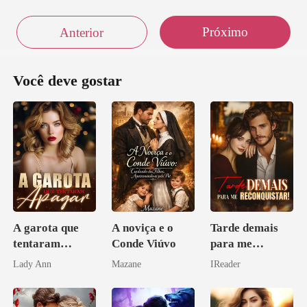
Próximo
Anterior
Você deve gostar
A garota que
A noviça e o
Tarde demais
tentaram
Conde Viúvo
para me
apagar
reconquistar!
Lady Ann
Mazane
IReader