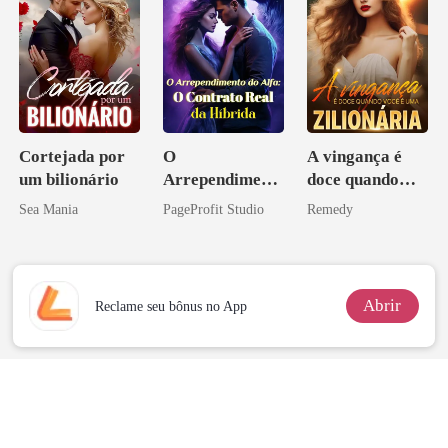
Cortejada por
O
A vingança é
um bilionário
Arrependiment
doce quando
o do Alfa: O
você é uma
Sea Mania
PageProfit Studio
Remedy
Contrato Real
zilionária
da Híbrida
Abrir
Reclame seu bônus no App