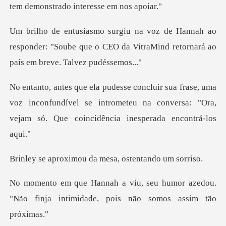
ao
responder: "Soube que o CEO da VitraMind re
ma
voz inconfundível se intrometeu na conversa: "Ora,
v
mou da mesa, oste
humor azedou.
"Não finja intimidade,