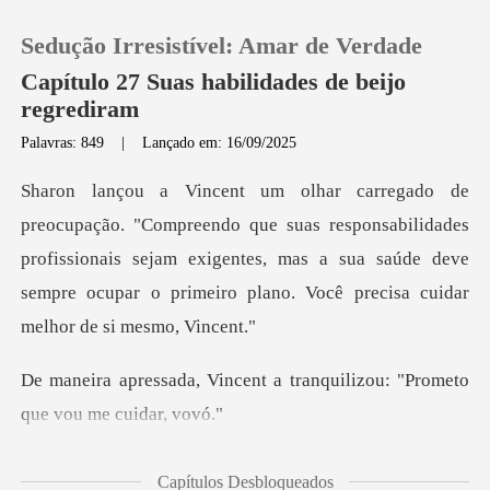
Sedução Irresistível: Amar de Verdade
Capítulo 27 Suas habilidades de beijo
regrediram
Palavras: 849
|
Lançado em: 16/09/2025
0
Loja
as responsabilidades
profissionais sejam exigentes, mas a sua saúde deve
Histórico
semp
Sair
ent a tranquilizou: "Prome
Baixar App
, seu olha
Capítulos Desbloqueados