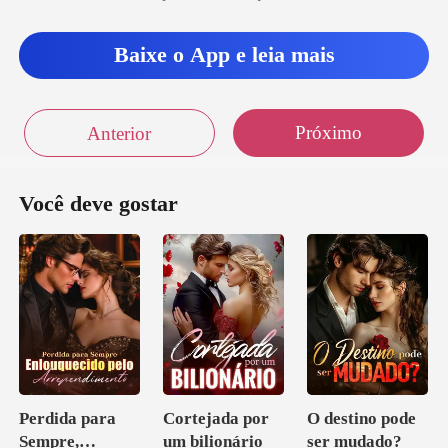
Baixe o App e leia mais
Próximo
Anterior
Você deve gostar
Perdida para
Cortejada por
O destino pode
Sempre,
um bilionário
ser mudado?