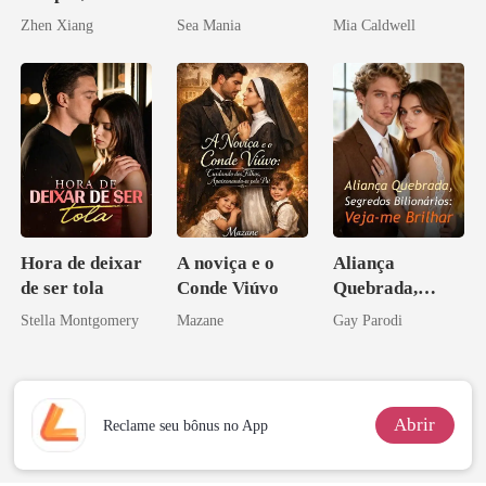
Enlouquecido
Zhen Xiang
Sea Mania
Mia Caldwell
pelo
Arrependiment
o
Hora de deixar
A noviça e o
Aliança
de ser tola
Conde Viúvo
Quebrada,
Segredos
Stella Montgomery
Mazane
Gay Parodi
Bilionários:
Veja-me Brilhar
Abrir
Reclame seu bônus no App