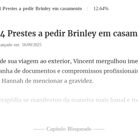
4 Prestes a pedir Brinley em casamento
|
12.64%
34 Prestes a pedir Brinley em casa
ançado em: 16/09/2025
nha de documentos e compromissos profis
banal e i
egou no chão do ban
—— Capítulo Bloqueado ——