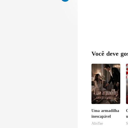
Você deve go
Uma armadilha
C
inescapável
u
AlisTae
S