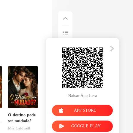
Baixar App Lera
APP STORE
O destino pode
m
ser mudado?
GOOGLE PLAY
a
Mia Caldwell