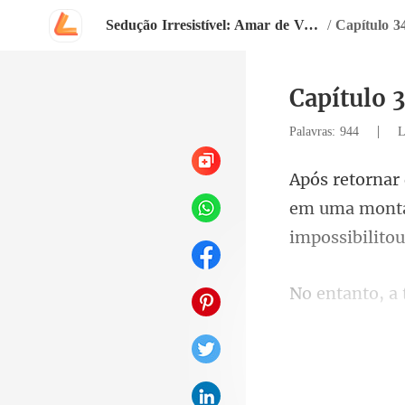
Sedução Irresistível: Amar de Verdade
/
Capítulo 3
Capítulo 
|
Palavras: 944
L
em uma monta
Hannah escorr