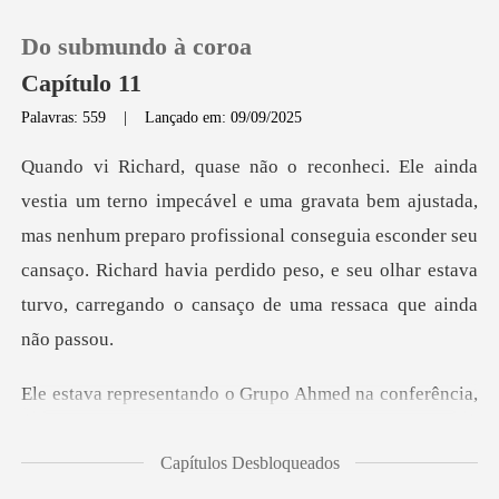
Do submundo à coroa
Capítulo 11
Palavras: 559
|
Lançado em: 09/09/2025
0
m ajustada,
Loja
mas nenhum preparo profissional conseguia esconder seu
cansaço. Richard havia perd
Histórico
Sair
ndo o Grupo Ahmed na
Baixar App
Capítulos Desbloqueados