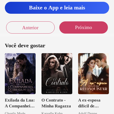
Baixe o App e leia mais
Próximo
Anterior
Você deve gostar
Exilada da Lua:
O Contrato -
A ex-esposa
A Companheira
Minha Ragazza
difícil de
Quebrada do
reconquistar
Ghostly Mode
Karyelle Kuhn
Adolf Dunne