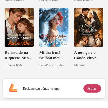
Alfa
Renascido na
Minha irmã
A noviça e o
Riqueza: Minha
roubou meu
Conde Viúvo
Vingança
companheiro e
Simeon Kyle
PageProfit Studio
Mazane
Ascende
eu a deixei
Abrir
Reclame seu bônus no App