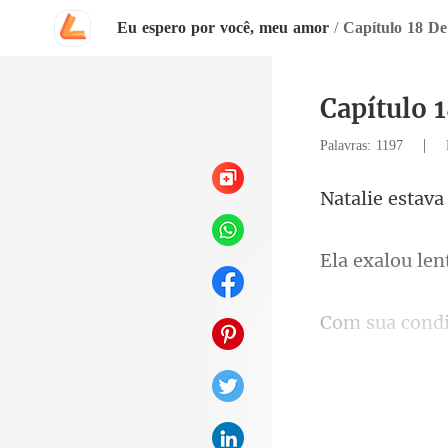
Eu espero por você, meu amor
/
Capítulo 18 De
Capítulo 
|
Palavras: 1197
lou len
possível. À me