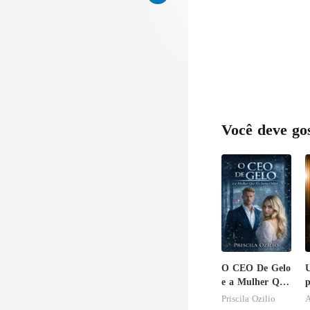
Você deve go
O CEO De Gelo
U
e a Mulher Que
p
Ele Jurou
i
Priscila Ozilio
A
Odiar