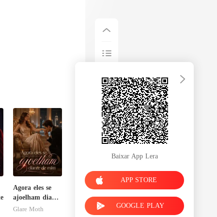
Baixar App Lera
APP STORE
Agora eles se
te
ajoelham diante
GOOGLE PLAY
de mim
Glare Moth