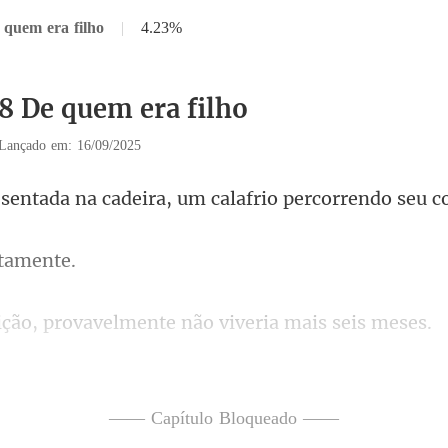
 quem era filho
|
4.23%
18 De quem era filho
Lançado em: 16/09/2025
na cadeira, um calafrio
ovavelmente não vive
restante o mais
did
—— Capítulo Bloqueado ——