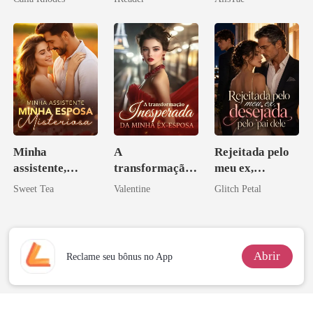
o magnata
namorado?!
Minha
A
Rejeitada pelo
assistente,
transformação
meu ex,
minha esposa
inesperada da
desejada pelo
Sweet Tea
Valentine
Glitch Petal
misteriosa
minha ex-
pai dele
esposa
Abrir
Reclame seu bônus no App