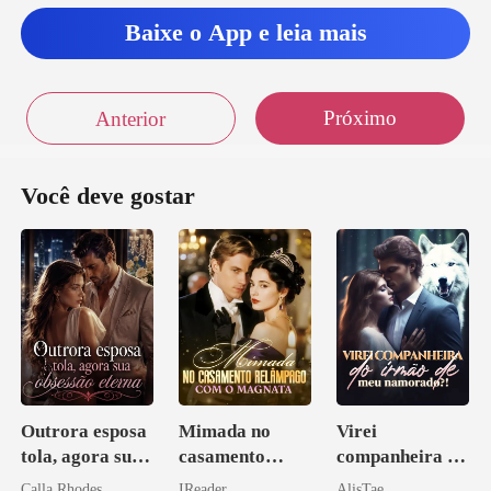
Baixe o App e leia mais
Próximo
Anterior
Você deve gostar
Outrora esposa
Mimada no
Virei
tola, agora sua
casamento
companheira do
obsessão eterna
relâmpago com
irmão de meu
Calla Rhodes
IReader
AlisTae