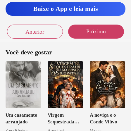
Baixe o App e leia mais
Próximo
Anterior
Você deve gostar
Um casamento
Virgem
A noviça e o
arranjado
Sequestrada
Conde Viúvo
pelo Mafioso
Zana Kheiron
Armotizei
Mazane