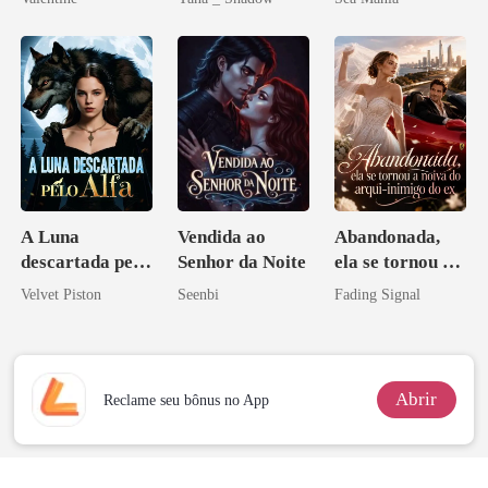
minha ex-
grego
esposa
A Luna
Vendida ao
Abandonada,
descartada pelo
Senhor da Noite
ela se tornou a
Alfa
noiva do arqui-
Velvet Piston
Seenbi
Fading Signal
inimigo do ex
Abrir
Reclame seu bônus no App