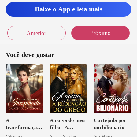
Baixe o App e leia mais
Próximo
Anterior
Você deve gostar
A
A noiva do meu
Cortejada por
transformação
filho - A
um bilionário
inesperada da
Redenção do
Valentine
Yana _ Shadow
Sea Mania