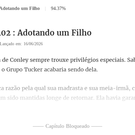
 Adotando um Filho
|
94.37%
402 : Adotando um Filho
Lançado em: 16/06/2026
privilégios especiais. Sa
ua meia-irmã, c
ham sido man
ente como lidar com
—— Capítulo Bloqueado ——