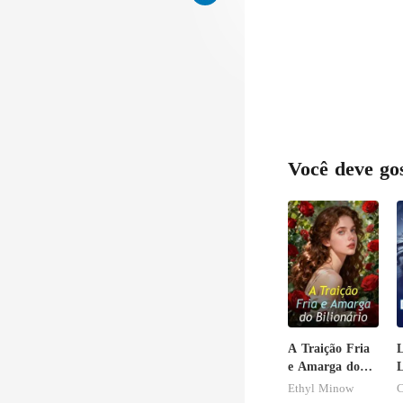
impo
Você deve go
A Traição Fria
L
e Amarga do
Bilionário
Ethyl Minow
C
o