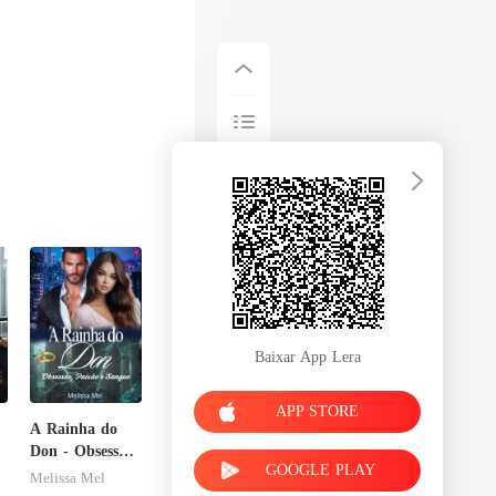
Baixar App Lera
APP STORE
A Rainha do
Don - Obsessão,
GOOGLE PLAY
Paixão e
Melissa Mel
Sangue