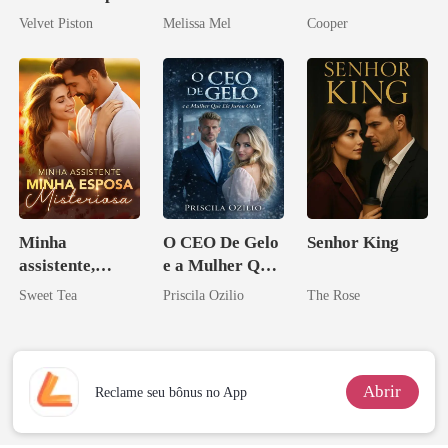
Alfa
Paixão e Sangue
Velvet Piston
Melissa Mel
Cooper
Minha
O CEO De Gelo
Senhor King
assistente,
e a Mulher Que
minha esposa
Ele Jurou Odiar
Sweet Tea
Priscila Ozilio
The Rose
misteriosa
Abrir
Reclame seu bônus no App