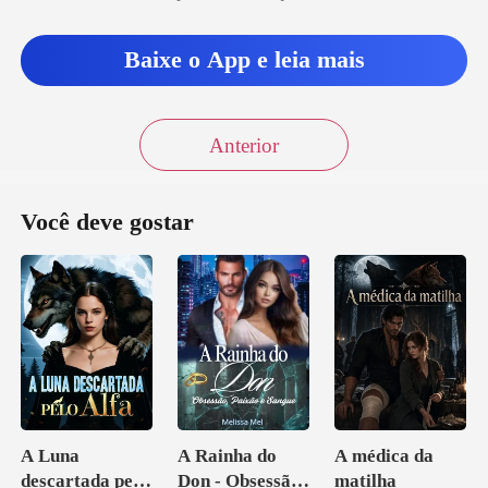
Baixe o App e leia mais
Anterior
Você deve gostar
A Luna
A Rainha do
A médica da
descartada pelo
Don - Obsessão,
matilha