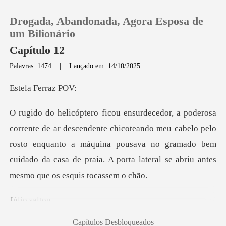
Drogada, Abandonada, Agora Esposa de
um Bilionário
Capítulo 12
Palavras: 1474
|
Lançado em: 14/10/2025
0
Ferra
Loja
hicoteando meu cabelo pelo
Histórico
rosto enquanto a máquina pousava no gramado bem
cuidado
Sair
Baixar App
o sa
Capítulos Desbloqueados
gia selvagem e frené